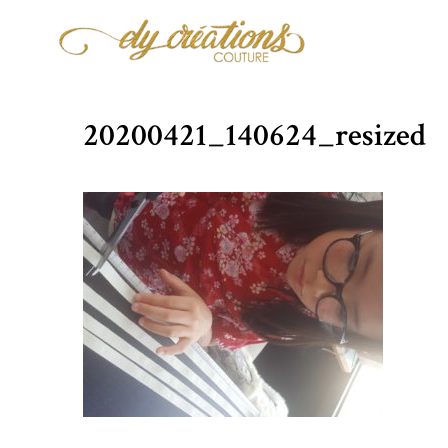
Aller
au
contenu
20200421_140624_resized