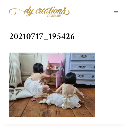
Aller
au
contenu
20210717_195426