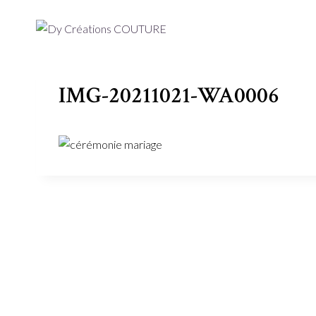
Aller
au
contenu
IMG-20211021-WA0006