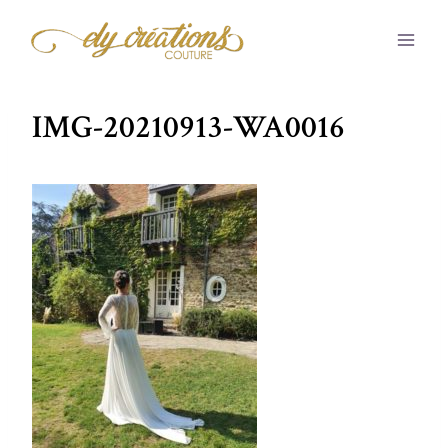
Aller
au
contenu
IMG-20210913-WA0016