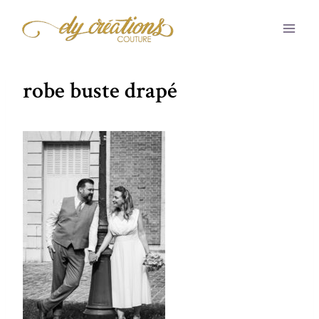
Aller
au
contenu
robe buste drapé