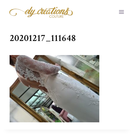
Aller
au
contenu
20201217_111648