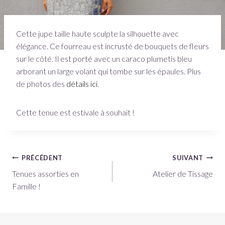
Cette jupe taille haute sculpte la silhouette avec
élégance. Ce fourreau est incrusté de bouquets de fleurs
sur le côté. Il est porté avec un caraco plumetis bleu
arborant un large volant qui tombe sur les épaules. Plus
de photos des
détails ici
.
Cette tenue est estivale à souhait !
Navigation
PRÉCÉDENT
SUIVANT
Tenues assorties en
Atelier de Tissage
de
Famille !
l’article