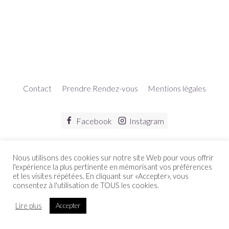
Contact
Prendre Rendez-vous
Mentions légales
Facebook
Instagram
Nous utilisons des cookies sur notre site Web pour vous offrir
l'expérience la plus pertinente en mémorisant vos préférences
06 17 997 997
et les visites répétées. En cliquant sur «Accepter», vous
Villiers sur Marne
consentez à l'utilisation de TOUS les cookies.
contact@dycreations.fr
© 2026 Dy Créations COUTURE
Lire plus
Accepter