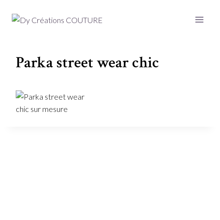
Aller
au
contenu
Parka street wear chic